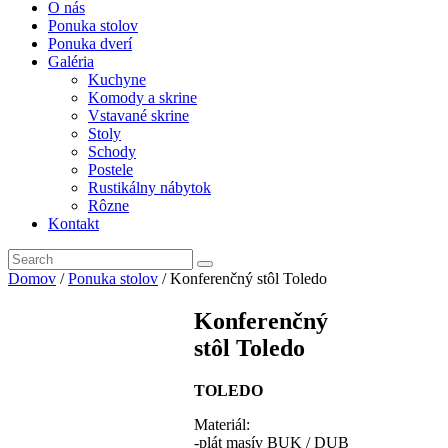
O nás
Ponuka stolov
Ponuka dverí
Galéria
Kuchyne
Komody a skrine
Vstavané skrine
Stoly
Schody
Postele
Rustikálny nábytok
Rôzne
Kontakt
Domov
/
Ponuka stolov
/ Konferenčný stôl Toledo
Konferenčný
stôl Toledo
TOLEDO
Materiál:
-plát masív BUK / DUB