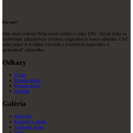
Kto sme?
Sme malá rodinná firma ktorá vznikla v roku 1991. Od tej doby sa
zaoberáme zákazkovou výrobou originálnych kusov nábytku. Cieľ
našej práce je kvalitný výrobok z kvalitných materiálov a
spokojnosť zákazníka.
Odkazy
O nás
Ponuka stolov
Ponuka dverí
Kontakt
Galéria
Kuchyne
Komody a skrine
Vstavané skrine
Stoly