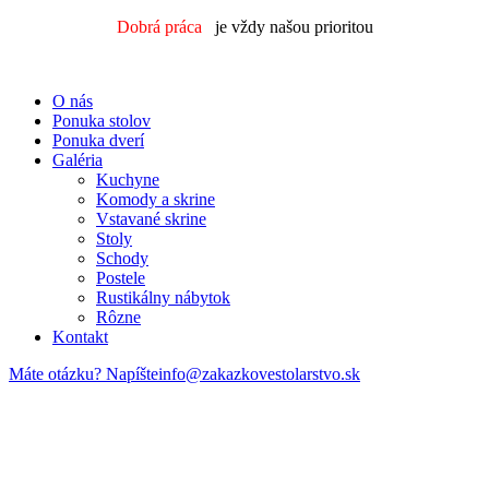
Dobrá práca
je vždy našou prioritou
O nás
Ponuka stolov
Ponuka dverí
Galéria
Kuchyne
Komody a skrine
Vstavané skrine
Stoly
Schody
Postele
Rustikálny nábytok
Rôzne
Kontakt
Máte otázku? Napíšte
info@zakazkovestolarstvo.sk