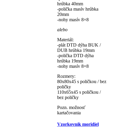
hrúbka 40mm
-polička masív hrúbka
20mm
-nohy masív 8×8
alebo
Materiál:
-plát DTD dýha BUK /
DUB hrúbka 19mm
-polička DTD dýha
hrúbka 19mm
-nohy masív 8×8
Rozmery:
80x80x45 s poličkou / bez
poličky
110x65x45 s poličkou /
bez poličky
Pozn. možnosť
kartačovania
Vzorkovník moridiel